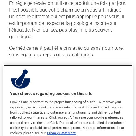
En règle générale, on utilise ce produit une fois par jour.
Il est possible que votre pharmacien vous ait indiqué
un horaire différent qui est plus approprié pour vous. Il
est important de respecter la posologie inscrite sur
l'étiquette. N'en utilisez pas plus, ni plus souvent
qu'indiqué.
Ce médicament peut être pris avec ou sans nourriture,
sans égard aux repas ou aux collations.
Effets indésirables
En plus de ses effets recherchés, ce produit peut à
l'occasion entraîner certains effets indésirables (effets
Your choices regarding cookies on this site
secondaires), notamment :
Cookies are important to the proper functioning of a site. To improve your
il peut provoquer une rétention de liquide et de
experience, we use cookies to remember log-in details and provide secure
log-in, collect statistics to optimise site functionality, and deliver content
l'enflure (oedème);
tailored to your interests. Click 'Accept All' to save your cookie preferences
il peut modifier l'appétit;
and go directly to the site. Click 'Personalize' to see a detailed description of
cookie types and additional preference options. For more information about
il peut entraîner de l'insomnie ou de la difficulté à
cookies, please see our
Privacy Statement