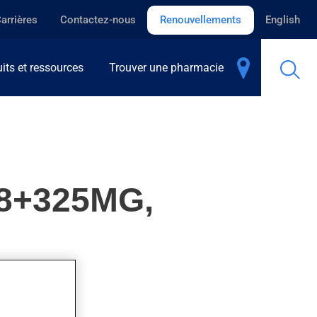
arrières
Contactez-nous
Renouvellements
English
its et ressources
Trouver une pharmacie
8+325MG,