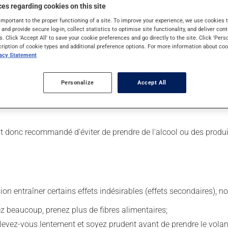
es regarding cookies on this site
elaxant musculaire. Habituellement, on l'utilise pour les doule
important to the proper functioning of a site. To improve your experience, we use cookie
s and provide secure log-in, collect statistics to optimise site functionality, and deliver cont
s. Click 'Accept All' to save your cookie preferences and go directly to the site. Click 'Pers
cription of cookie types and additional preference options. For more information about coo
vacy Statement
ur. Il est possible que votre pharmacien vous ait indiqué un horair
Personalize
Accept All
tiquette. N'en utilisez pas plus, ni plus souvent qu'indiqué. Ce m
 est donc recommandé d'éviter de prendre de l'alcool ou des produ
sion entraîner certains effets indésirables (effets secondaires), 
vez beaucoup, prenez plus de fibres alimentaires;
levez-vous lentement et soyez prudent avant de prendre le volan