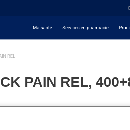
C
Ma santé
Services en pharmacie
Produ
IN REL
K PAIN REL, 400+