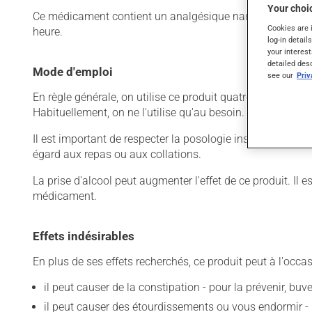
Your choic
Ce médicament contient un analgésique narcotique et un r
Cookies are 
heure.
log-in detail
your interest
detailed des
Mode d'emploi
see our
Pri
En règle générale, on utilise ce produit quatre fois par jo
Habituellement, on ne l'utilise qu'au besoin.
Il est important de respecter la posologie inscrite sur l'é
égard aux repas ou aux collations.
La prise d'alcool peut augmenter l'effet de ce produit. Il
médicament.
Effets indésirables
En plus de ses effets recherchés, ce produit peut à l'occa
il peut causer de la constipation - pour la prévenir, bu
il peut causer des étourdissements ou vous endormir - 