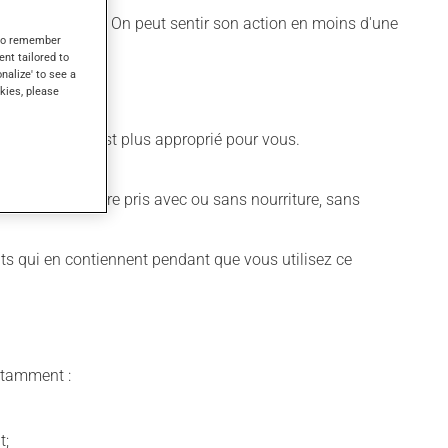
urs musculaires. On peut sentir son action en moins d'une
s to remember
ent tailored to
onalize' to see a
kies, please
e différent qui est plus approprié pour vous.
édicament peut être pris avec ou sans nourriture, sans
its qui en contiennent pendant que vous utilisez ce
notamment :
t;