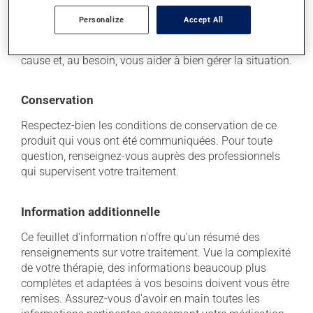
d'un problème qui vous incommode, qu'il soit
mentionné ici ou non, discutez-en avec votre médecin
Personalize
Accept All
ou votre pharmacien. Ils peuvent vous aider à
déterminer si votre traitement en est effectivement la
cause et, au besoin, vous aider à bien gérer la situation.
Conservation
Respectez-bien les conditions de conservation de ce
produit qui vous ont été communiquées. Pour toute
question, renseignez-vous auprès des professionnels
qui supervisent votre traitement.
Information additionnelle
Ce feuillet d'information n'offre qu'un résumé des
renseignements sur votre traitement. Vue la complexité
de votre thérapie, des informations beaucoup plus
complètes et adaptées à vos besoins doivent vous être
remises. Assurez-vous d'avoir en main toutes les