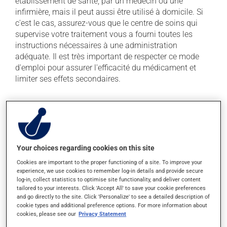
établissement de santé, par un médecin ou une
infirmière, mais il peut aussi être utilisé à domicile. Si
c'est le cas, assurez-vous que le centre de soins qui
supervise votre traitement vous a fourni toutes les
instructions nécessaires à une administration
adéquate. Il est très important de respecter ce mode
d'emploi pour assurer l'efficacité du médicament et
limiter ses effets secondaires.
Effets indésirables
En plus de ses effets recherchés, ce produit peut à
l'occasion entraîner certains effets indésirables (effets
secondaires), notamment :
Your choices regarding cookies on this site
Cookies are important to the proper functioning of a site. To improve your
il peut causer de la diarrhée;
experience, we use cookies to remember log-in details and provide secure
log-in, collect statistics to optimise site functionality, and deliver content
il peut causer de la rougeur et de l'enflure au site
tailored to your interests. Click 'Accept All' to save your cookie preferences
d'injection.
and go directly to the site. Click 'Personalize' to see a detailed description of
cookie types and additional preference options. For more information about
Chaque personne peut réagir différemment à un
cookies, please see our
Privacy Statement
traitement. Si vous croyez que ce produit est la cause