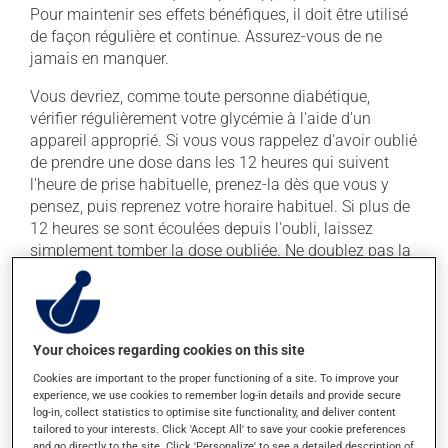
Pour maintenir ses effets bénéfiques, il doit être utilisé
de façon régulière et continue. Assurez-vous de ne
jamais en manquer.
Vous devriez, comme toute personne diabétique,
vérifier régulièrement votre glycémie à l'aide d'un
appareil approprié. Si vous vous rappelez d'avoir oublié
de prendre une dose dans les 12 heures qui suivent
l'heure de prise habituelle, prenez-la dès que vous y
pensez, puis reprenez votre horaire habituel. Si plus de
12 heures se sont écoulées depuis l'oubli, laissez
simplement tomber la dose oubliée. Ne doublez pas la
dose suivante pour tenter de vous rattraper.
Ce médicament peut être pris avec ou sans nourriture,
sans égard aux repas ou aux collations.
Your choices regarding cookies on this site
Cookies are important to the proper functioning of a site. To improve your
Effets indésirables
experience, we use cookies to remember log-in details and provide secure
log-in, collect statistics to optimise site functionality, and deliver content
En plus de ses effets recherchés, ce produit peut à
tailored to your interests. Click 'Accept All' to save your cookie preferences
and go directly to the site. Click 'Personalize' to see a detailed description of