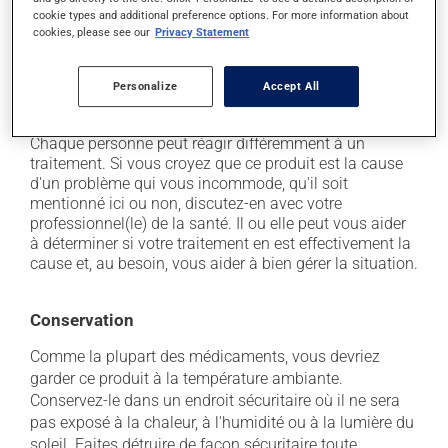
l'occasion entraîner certains effets indésirables (effets
cookie types and additional preference options. For more information about
secondaires), notamment :
cookies, please see our
Privacy Statement
il peut causer de la diarrhée;
il peut causer des nausées ou, rarement, des
Personalize
Accept All
vomissements.
Chaque personne peut réagir différemment à un
traitement. Si vous croyez que ce produit est la cause
d'un problème qui vous incommode, qu'il soit
mentionné ici ou non, discutez-en avec votre
professionnel(le) de la santé. Il ou elle peut vous aider
à déterminer si votre traitement en est effectivement la
cause et, au besoin, vous aider à bien gérer la situation.
Conservation
Comme la plupart des médicaments, vous devriez
garder ce produit à la température ambiante.
Conservez-le dans un endroit sécuritaire où il ne sera
pas exposé à la chaleur, à l'humidité ou à la lumière du
soleil. Faites détruire de façon sécuritaire toute