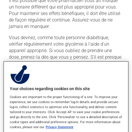
Il est possible que votre pharmacien vous ait indiqué
un horaire différent qui est plus approprié pour vous.
Pour maintenir ses effets bénéfiques, il doit être utilisé
de façon régulière et continue. Assurez-vous de ne
jamais en manquer.
Vous devriez, comme toute personne diabétique,
vérifier régulièrement votre glycémie à l'aide d'un
appareil approprié. Si vous oubliez de prendre une
dose, prenez-la dès que vous y pensez. S'il est presque
l'heure de votre dose suivante, laissez simplement
tomber la dose oubliée. Ne doublez pas la dose
suivante pour tenter de vous rattraper.
Ce médicament peut être pris avec ou sans nourriture,
Your choices regarding cookies on this site
sans égard aux repas ou aux collations.
Cookies are important to the proper functioning of a site. To improve your
experience, we use cookies to remember log-in details and provide secure
log-in, collect statistics to optimise site functionality, and deliver content
Effets indésirables
tailored to your interests. Click 'Accept All' to save your cookie preferences
and go directly to the site. Click 'Personalize' to see a detailed description of
En plus de ses effets recherchés, ce produit peut à
cookie types and additional preference options. For more information about
cookies, please see our
Privacy Statement
l'occasion entraîner certains effets indésirables (effets