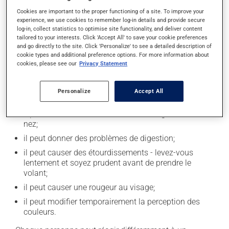
votre médicament.
Cookies are important to the proper functioning of a site. To improve your
experience, we use cookies to remember log-in details and provide secure
log-in, collect statistics to optimise site functionality, and deliver content
tailored to your interests. Click 'Accept All' to save your cookie preferences
Effets indésirables
and go directly to the site. Click 'Personalize' to see a detailed description of
cookie types and additional preference options. For more information about
En plus de ses effets recherchés, ce produit peut à
cookies, please see our
Privacy Statement
l'occasion entraîner certains effets indésirables (effets
secondaires), notamment :
Personalize
Accept All
il peut causer des maux de tête;
il peut causer une irritation ou une congestion du
nez;
il peut donner des problèmes de digestion;
il peut causer des étourdissements - levez-vous
lentement et soyez prudent avant de prendre le
volant;
il peut causer une rougeur au visage;
il peut modifier temporairement la perception des
couleurs.