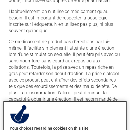
doute, informez-vous auprès de votre pharmacien.
Habituellement, on n'utilise ce médicament qu'au
besoin. Il est important de respecter la posologie
inscrite sur l'étiquette. N'en utilisez pas plus, ni plus
souvent qu'indiqué.
Ce médicament ne produit pas d'érections par lui-
même. Il facilite simplement l'atteinte d'une érection
lors d'une stimulation sexuelle. Il peut être pris avec ou
sans nourriture, sans égard aux repas ou aux
collations. Toutefois, la prise avec un repas riche en
gras peut retarder son début d'action. La prise d'alcool
avec ce produit peut entraîner des effets secondaires
tels que des étourdissements et des maux de tête. De
plus, la consommation d'alcool peut diminuer la
capacité à obtenir une érection. Il est recommandé de
limiter la consommation d'alcool durant le traitement.
Évitez de prendre du pamplemousse ou du jus de
pamplemousse durant tout votre traitement. Le
Your choices regarding cookies on this site
pamplemousse peut sensiblement modifier l'effet de