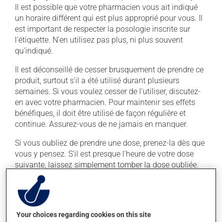
Il est possible que votre pharmacien vous ait indiqué
un horaire différent qui est plus approprié pour vous. Il
est important de respecter la posologie inscrite sur
l'étiquette. N'en utilisez pas plus, ni plus souvent
qu'indiqué.
Il est déconseillé de cesser brusquement de prendre ce
produit, surtout s'il a été utilisé durant plusieurs
semaines. Si vous voulez cesser de l'utiliser, discutez-
en avec votre pharmacien. Pour maintenir ses effets
bénéfiques, il doit être utilisé de façon régulière et
continue. Assurez-vous de ne jamais en manquer.
Si vous oubliez de prendre une dose, prenez-la dès que
vous y pensez. S'il est presque l'heure de votre dose
suivante, laissez simplement tomber la dose oubliée.
Ne doublez pas la dose suivante pour tenter de vous
rattraper. Ce médicament peut être pris avec ou sans
nourriture, sans égard aux repas ou aux collations.
Your choices regarding cookies on this site
Ce médicament peut augmenter les effets de l'alcool.