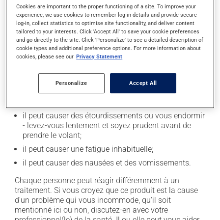
Limitez la consommation d'alcool à une prise
Cookies are important to the proper functioning of a site. To improve your
occasionnelle.
experience, we use cookies to remember log-in details and provide secure
log-in, collect statistics to optimise site functionality, and deliver content
tailored to your interests. Click 'Accept All' to save your cookie preferences
and go directly to the site. Click 'Personalize' to see a detailed description of
Effets indésirables
cookie types and additional preference options. For more information about
cookies, please see our
Privacy Statement
En plus de ses effets recherchés, ce produit peut à
l'occasion entraîner certains effets indésirables (effets
secondaires), notamment :
Personalize
Accept All
il peut causer des maux de tête;
il peut causer des étourdissements ou vous endormir
- levez-vous lentement et soyez prudent avant de
prendre le volant;
il peut causer une fatigue inhabituelle;
il peut causer des nausées et des vomissements.
Chaque personne peut réagir différemment à un
traitement. Si vous croyez que ce produit est la cause
d'un problème qui vous incommode, qu'il soit
mentionné ici ou non, discutez-en avec votre
professionnel(le) de la santé. Il ou elle peut vous aider