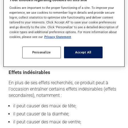
coupé, croqué ou écrasé. Si vous oubliez de prendre
une dose, prenez-la dès que vous y pensez. S'il est
Cookies are important to the proper functioning of a site. To improve your
experience, we use cookies to remember log-in details and provide secure
presque l'heure de votre dose suivante, laissez
log-in, collect statistics to optimise site functionality, and deliver content
simplement tomber la dose oubliée. Ne doublez pas la
tailored to your interests. Click 'Accept All' to save your cookie preferences
dose suivante pour tenter de vous rattraper.
and go directly to the site. Click 'Personalize' to see a detailed description of
cookie types and additional preference options. For more information about
Ce médicament peut être pris avec ou sans nourriture.
cookies, please see our
Privacy Statement
Toutefois, afin d'optimiser son efficacité, ce
médicament devrait être pris 30 à 60 minutes avant le
Personalize
Accept All
premier repas de la journée.
Effets indésirables
En plus de ses effets recherchés, ce produit peut à
l'occasion entraîner certains effets indésirables (effets
secondaires), notamment :
il peut causer des maux de tête;
il peut causer de la diarrhée;
il peut causer des maux de ventre;