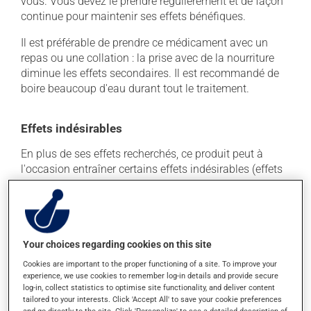
vous. Vous devez le prendre régulièrement et de façon
continue pour maintenir ses effets bénéfiques.
Il est préférable de prendre ce médicament avec un
repas ou une collation : la prise avec de la nourriture
diminue les effets secondaires. Il est recommandé de
boire beaucoup d'eau durant tout le traitement.
Effets indésirables
En plus de ses effets recherchés, ce produit peut à
l'occasion entraîner certains effets indésirables (effets
secondaires), notamment :
il peut causer de la constipation - pour la prévenir,
buvez beaucoup, prenez plus de fibres alimentaires.
Your choices regarding cookies on this site
Chaque personne peut réagir différemment à un
traitement. Si vous croyez que ce produit est la cause
Cookies are important to the proper functioning of a site. To improve your
d'un problème qui vous incommode, qu'il soit
experience, we use cookies to remember log-in details and provide secure
log-in, collect statistics to optimise site functionality, and deliver content
mentionné ici ou non, discutez-en avec votre
tailored to your interests. Click 'Accept All' to save your cookie preferences
professionnel(le) de la santé. Il ou elle peut vous aider