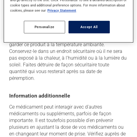
and go directly to the site. Click 'Personalize' to see a detailed description of
à déterminer si votre traitement en est effectivement la
cookie types and additional preference options. For more information about
cause et, au besoin, vous aider à bien gérer la situation.
cookies, please see our
Privacy Statement
Conservation
Personalize
Accept All
Comme la plupart des médicaments, vous devriez
garder ce produit à la température ambiante.
Conservez-le dans un endroit sécuritaire où il ne sera
pas exposé à la chaleur, à l'humidité ou à la lumière du
soleil. Faites détruire de façon sécuritaire toute
quantité qui vous resterait après sa date de
péremption.
Information additionnelle
Ce médicament peut interagir avec d'autres
médicaments ou suppléments, parfois de façon
importante. Il est toutefois possible d'en prévenir
plusieurs en ajustant la dose de vos médicaments ou
en changeant leur moment de prise. Vérifiez auprès de