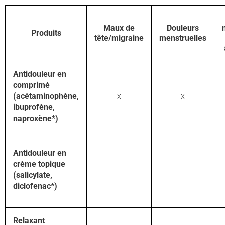
Maux de
Douleurs
Produits
tête/migraine
menstruelles
Antidouleur en
comprimé
(acétaminophène,
x
x
ibuprofène,
naproxène*)
Antidouleur en
crème topique
(salicylate,
diclofenac*)
Relaxant