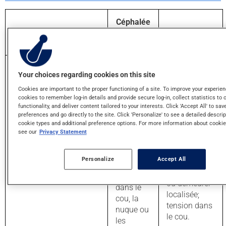
Céphalée
de
Migraine
tension
Sensation
Your choices regarding cookies on this site
de
Douleur
Cookies are important to the proper functioning of a site. To improve your experie
pression
généralement
cookies to remember log-in details and provide secure log-in, collect statistics to 
ou de
pulsatile, qui
functionality, and deliver content tailored to your interests. Click 'Accept All' to sa
serrement
preferences and go directly to the site. Click 'Personalize' to see a detailed descrip
débute
autour de
cookie types and additional preference options. For more information about cookie
souvent d’un
see our
Privacy Statement
la tête
seul côté de
Description de la
la tête et peut
Tension
douleur
Personalize
Accept All
s’étendre à
autour
toute la tête
des yeux,
ou demeurer
dans le
localisée;
cou, la
tension dans
nuque ou
le cou.
les