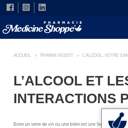
Skip to main content
ACCUEIL
PHARM/ASSIST
L’ALCOOL, VOTRE SA
L’ALCOOL ET LE
INTERACTIONS 
Boire un verre de vin ou une bière est une façon agréabl