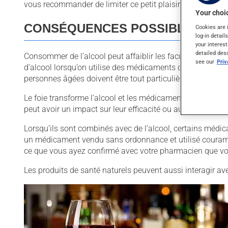
vous recommander de limiter ce petit plaisir ou même de 
Your choic
CONSÉQUENCES POSSIBLES LO
Cookies are 
log-in detail
your interest
detailed des
Consommer de l’alcool peut affaiblir les facultés intellect
see our
Pri
d’alcool lorsqu’on utilise des médicaments qui ont des ef
personnes âgées doivent être tout particulièrement atten
Le foie transforme l’alcool et les médicaments pour qu’il
peut avoir un impact sur leur efficacité ou augmenter leur
Lorsqu’ils sont combinés avec de l’alcool, certains médi
un médicament vendu sans ordonnance et utilisé couramm
ce que vous ayez confirmé avec votre pharmacien que vo
Les produits de santé naturels peuvent aussi interagir av