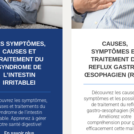
ES SYMPTÔMES,
CAUSES,
CAUSES ET
SYMPTÔMES 
RAITEMENT DU
TRAITEMENT 
SYNDROME DE
REFLUX GASTR
L’INTESTIN
ŒSOPHAGIEN (
IRRITABLEI
Découvrez les cause
symptômes et les possib
ouvrez les symptômes,
de traitement du ref
ses et traitements du
gastro-œsophagien (R
yndrome de l’intestin
Améliorez votre
itable. Apprenez à gérer
compréhension pour g
otre santé digestive!
efficacement cette mal
En savoir plus