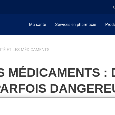
C
Ma santé
Services en pharmacie
Produ
NTÉ ET LES MÉDICAMENTS
S MÉDICAMENTS : 
PARFOIS DANGERE
e de terminer une journée ou de socialiser avec des amis, mais 