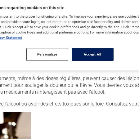
vous en priver. Voici pourquoi.
es regarding cookies on this site
RSQU’ON MÉLANGE ALCOOL ET MÉD
important to the proper functioning of a site. To improve your experience, we use cookie
s and provide secure log-in, collect statistics to optimise site functionality, and deliver cont
s. Click 'Accept All' to save your cookie preferences and go directly to the site. Click 'Pers
cription of cookie types and additional preference options. For more information about coo
uelles, diminuer les réflexes et la coordination et causer de la s
vacy Statement
fets similaires sur le cerveau, car l’effet combiné des deux subs
tives à ces risques.
Personalize
Accept All
s soient éliminés du corps. La consommation d’alcool peut affect
s effets indésirables.
caments, même à des doses régulières, peuvent causer des lésio
ent pour soulager la douleur ou la fièvre. Vous devriez vous 
s médicaments n’interagissent pas avec l’alcool.
ec l’alcool ou avoir des effets toxiques sur le foie. Consultez 