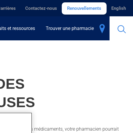
arrières
Contactez-nous
Renouvellements
English
its et ressources
Trouver une pharmacie
DES
USES
si vous prenez des médicaments, votre pharmacien pourrait