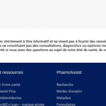
strictement à titre informatif et ne visent pas à fournir des rense
 ne constituent pas des consultations, diagnostics ou opinions méd
nté si vous avez des questions au sujet de votre état de santé, de
et ressources
Pharm/Assist
e Votre santé
Recherche
Santé Plus
Modes d'emploi
 télémédecine
Maladies
p>MC</sup> - marque privée
Formulaires