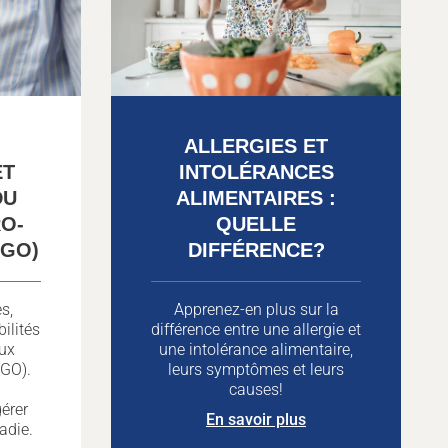
ALLERGIES ET
ET
INTOLÉRANCES
DU
ALIMENTAIRES :
O-
QUELLE
RGO)
DIFFÉRENCE?
s,
Apprenez-en plus sur la
ilités
différence entre une allergie et
lux
une intolérance alimentaire,
GO).
leurs symptômes et leurs
causes!
érer
En savoir plus
adie.