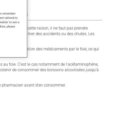
ICAMENTS
s to remember
ent tailored to
onalize' to see a
kies, please
omnolence. Pour cette raison, il ne faut pas prendre
tances peut entraîner des accidents ou des chutes. Les
er la transformation des médicaments par le foie, ce qui
ns au foie. C’est le cas notamment de l’acétaminophène,
abstenir de consommer des boissons alcoolisées jusqu’à
votre pharmacien avant d’en consommer.