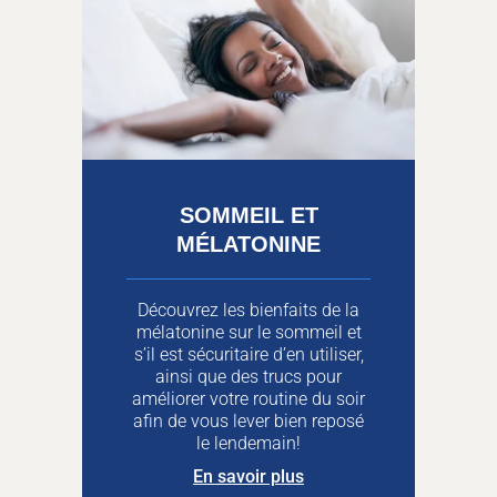
SOMMEIL ET
MÉLATONINE
Découvrez les bienfaits de la
mélatonine sur le sommeil et
s’il est sécuritaire d’en utiliser,
ainsi que des trucs pour
améliorer votre routine du soir
afin de vous lever bien reposé
le lendemain!
En savoir plus